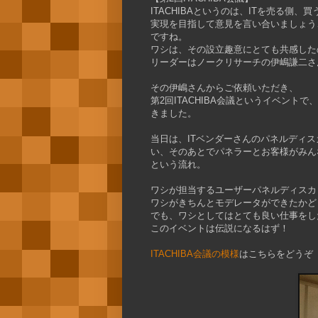
ITACHIBAというのは、ITを売る側
実現を目指して意見を言い合いましょう
ですね。
ワシは、その設立趣意にとても共感した
リーダーはノークリサーチの伊嶋謙二さ
その伊嶋さんからご依頼いただき、
第2回ITACHIBA会議というイベン
きました。
当日は、ITベンダーさんのパネルディ
い、そのあとでパネラーとお客様がみん
という流れ。
ワシが担当するユーザーパネルディスカ
ワシがきちんとモデレータができたかど
でも、ワシとしてはとても良い仕事をし
このイベントは伝説になるはず！
ITACHIBA会議の模様
はこちらをどうぞ（BC