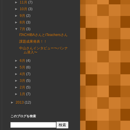
►
11月
(7)
►
10月
(3)
►
9月
(2)
►
8月
(3)
▼
7月
(3)
ITACHIBAさんとiTeachersさん
課題成果発表！！
中山さんインタビュー〜バンナ
ム潜入〜
►
6月
(4)
►
5月
(6)
►
4月
(7)
►
3月
(5)
►
2月
(5)
►
1月
(7)
►
2013
(12)
このブログを検索