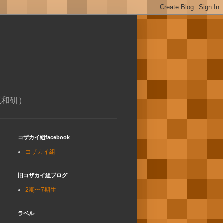
正和研）
コザカイ組facebook
コザカイ組
旧コザカイ組ブログ
2期〜7期生
ラベル