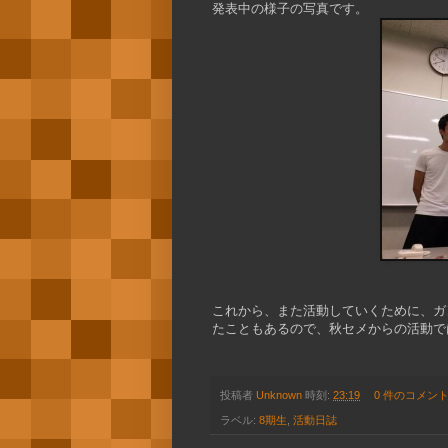
発表中の様子の写真です。
これから、また活動していくために、ガ
たこともあるので、秋セメからの活動で
投稿者
Unknown
時刻:
23:19
0 件のコメント
ラベル:
8期生
,
活動日誌