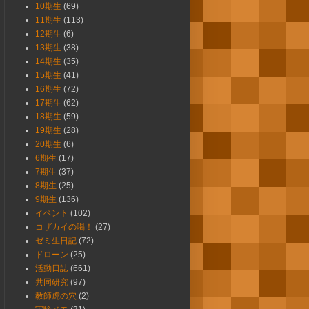
10期生
(69)
11期生
(113)
12期生
(6)
13期生
(38)
14期生
(35)
15期生
(41)
16期生
(72)
17期生
(62)
18期生
(59)
19期生
(28)
20期生
(6)
6期生
(17)
7期生
(37)
8期生
(25)
9期生
(136)
イベント
(102)
コザカイの喝！
(27)
ゼミ生日記
(72)
ドローン
(25)
活動日誌
(661)
共同研究
(97)
教師虎の穴
(2)