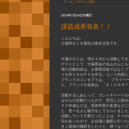
ラベル:
コザカイの喝！
2014年7月24日木曜日
課題成果発表！！
こんにちは。
小酒井ゼミ８期生の角谷元気です。
今週のゼミは、僕が４月から活動してき
ゲストとして、大塚商会の丸山さんにも
僕の活動内容は、お客様目線ではなくプ
ドを作りそのＰＶを作る」という内容に
ブランドのコンセプトは、「 プライベ
た。ブランドの名前は、「ＤＩＣＨＯＴ
活動するにあたって、ガントチャートの
ながらの活動だったので、苦労した部分
ＰＶ作成などは、芸術学部の友達などに
と、色々な人に協力をしてもらいました
活動していて大変だったことは、ＰＶの
日があったので、お台場に撮影に行った
きょ追加の撮影をしたりと、様々なハプ