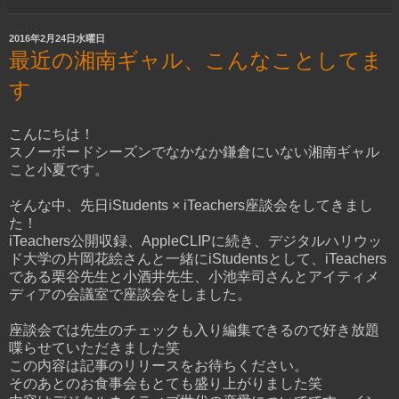
2016年2月24日水曜日
最近の湘南ギャル、こんなことしてま
す
こんにちは！
スノーボードシーズンでなかなか鎌倉にいない湘南ギャル
こと小夏です。
そんな中、先日iStudents × iTeachers座談会をしてきまし
た！
iTeachers公開収録、AppleCLIPに続き、デジタルハリウッ
ド大学の片岡花絵さんと一緒にiStudentsとして、iTeachers
である栗谷先生と小酒井先生、小池幸司さんとアイティメ
ディアの会議室で座談会をしました。
座談会では先生のチェックも入り編集できるので好き放題
喋らせていただきました笑
この内容は記事のリリースをお待ちください。
そのあとのお食事会もとても盛り上がりました笑