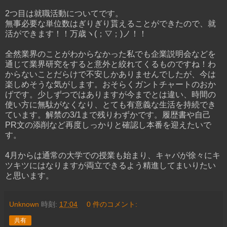
2つ目は就職活動についてです。
無事必要な単位数はぎりぎり貰えることができたので、就
活ができます！！万歳ヽ(；▽；)ノ！！
全然業界のことがわからなかった私でも企業説明会などを
通じて業界研究をすると意外と絞れてくるものですね！わ
からないことだらけで不安しかありませんでしたが、今は
楽しめそうな気がします。おそらくガントチャートのおか
げです。少しずつではありますが今までとは違い、時間の
使い方に無駄がなくなり、とても有意義な生活を持続でき
ています。解禁の3/1まで残りわずかです。履歴書や自己
PR文の添削など再度しっかりと確認し本番を迎えたいで
す。
4月からは通常の大学での授業も始まり、キャパが徐々にキ
ツキツにはなりますが両立できるよう精進してまいりたい
と思います。
Unknown
時刻:
17:04
0 件のコメント:
共有