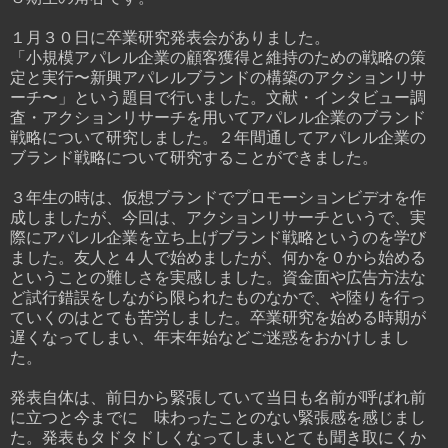
１月３０日に卒業研究発表会がありました。
「小規模アパレル企業の顧客獲得と維持のための戦略の策
定と実行〜新興アパレルブランドの構築のアクションリサ
ーチ〜」という題目で行いました。文献・インタビュー調
査・アクションリサーチを用いてアパレル企業のブランド
戦略について研究しました。２年間通してアパレル企業の
ブランド戦略について研究することができました。
３年生の時は、仮想ブランドでプロモーションビデオを作
成しましたが、今回は、アクションリサーチというで、実
際にアパレル企業を立ち上げブランド戦略というのを学び
ました。友人と４人で始めましたが、何かを０から始める
ということの難しさを実感しました。資金面や広告方法な
ど試行錯誤をしながら限られたものなかで、や陸りを行っ
ていくのはとても苦労しました。卒業研究を始める時期が
遅くなってしまい、年末年始などご迷惑をおかけしまし
た。
発表自体は、前日から緊張していて当日も名前が呼ばれ前
に立つと今までに 味わったことのない緊張感を感じまし
た。発表もタドタドしくなってしまいとても聞き取にくか