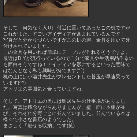
そして、何気なく入り口付近に置いてあったこの机ですが
これがまた、すごいアイディアが含まれているんです！
写真だと分かりづらいですがこの机の脚、金具を用いて外
付けされていました。
この金具を用いれば簡単にテーブルが作れるそうですよ。
最近はDIYが流行っているので自分で家具や生活用品作るの
も面白そうですね！アイディアを形にするといった意味で
はなんとなく私も興味が持てます(^^)
机の上には小酒井先生がプレゼントした苔玉が早速乗って
います(^^)
アトリエの雰囲気と合っていますね。
そして、アトリエの奥には鳥居先生の仕事場がありまし
た。写真は残念ながらありませんが、壁一面に本棚が並
び、それぞれ分野ごとに並んでいました。並んでいる本は
様々で小さな書店のようでした。
まさしく「魅せる収納」です(笑)