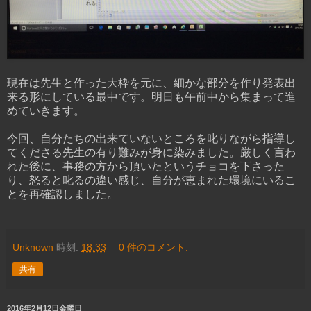
現在は先生と作った大枠を元に、細かな部分を作り発表出
来る形にしている最中です。明日も午前中から集まって進
めていきます。
今回、自分たちの出来ていないところを叱りながら指導し
てくださる先生の有り難みが身に染みました。厳しく言わ
れた後に、事務の方から頂いたというチョコを下さった
り、怒ると叱るの違い感じ、自分が恵まれた環境にいるこ
とを再確認しました。
Unknown
時刻:
18:33
0 件のコメント:
共有
2016年2月12日金曜日