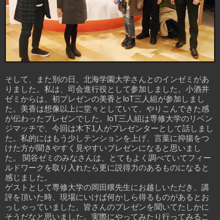
そして、また別の日、北海学園大学さんとのインゼミがあ
りました。私は、司会進行役として参加しました。小酒井
ゼミからは、初プレゼンの美香とIoT三人組が参加しまし
た。美香は想像以上に堂々としていて、やりこんできた感
が伝わったプレゼンでした。IoT三人組は専修大学のリベン
ジマッチで、今回は木下1人がプレゼンターとして話しまし
た。私的にはもう少しテンションを上げ、言葉に抑揚をつ
けた方が聞きやすく見やすいプレゼンになると思いまし
た。 関谷ゼミのみなさんは、とてもよく調べていてフィー
ルドワークを取り入れたら更に説得力のあるものになると
感じました。
ゲストとして専修大学の岡田穣先生にお越しいただき、講
評を頂いた時、現場にいけば何かしら得るものがあるとお
っしゃっていました。皆さんのプレゼンを聞いてたしかに
そうだなと思いました。実際にやってみたり行ってみるこ