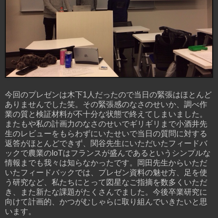
今回のプレゼンは木下1人だったので当日の緊張はほとんど
ありませんでした笑。その緊張感のなさのせいか、調べ作
業の質と検証材料が不十分な状態で終えてしまいました。
またもや私の計画力のなさのせいでギリギリまで小酒井先
生のレビューをもらわずにいたせいで当日の質問に対する
返答がほとんどできず、関谷先生にいただいたフィードバ
ックで農業のIoTはフランスが盛んであるというシンプルな
情報までも我々は知らなかったです。岡田先生からいただ
いたフィードバックでは、プレゼン資料の魅せ方、足を使
う研究など、私たちにとって図星なご指摘を数多くいただ
き、また新たな課題がたくさんでました。今後卒業研究に
向けて計画的、かつがむしゃらに取り組んでいきたいと思
います。