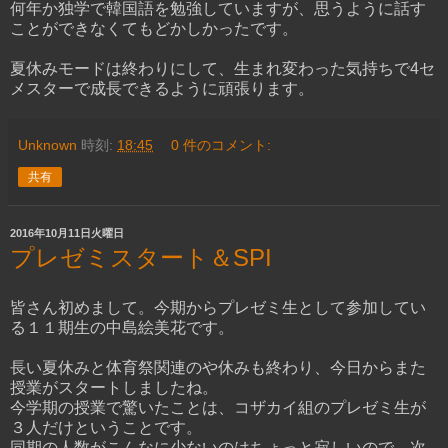
何年か独学で韓国語を勉強していますが、思うように話す
ことができなくてもどかしかったです。
夏休みモードは終わりにして、生まれ変わった気持ちで4セ
メスターで成長できるように頑張ります。
Unknown
時刻:
18:45
0 件のコメント:
共有
2016年10月11日火曜日
プレゼミスタート＆SPI
皆さん初めまして。今期からプレゼミ生として参加してい
る１１期生の中島絵美花です。
長い夏休みと体育祭関連のや休みも終わり、今日からまた
授業がスタートしましたね。
今学期の授業で驚いたことは、コザカイ組のプレゼミ生が
３人だけということです。
同期の人数がこんなに少ないのはちょっと寂しいので、次