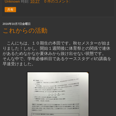
Unknown
時刻:
10:27
0 件のコメント:
共有
2016年10月7日金曜日
これからの活動
こんにちは、１０期生の本田です。秋セメスターが始ま
りました！しかし、開始１週間後に体育祭との関係で連休
があるためなかなか夏休みから抜け出せない状態です。
そんな中で、学年必修科目であるケーススタディⅠの講義を
早速受けました。