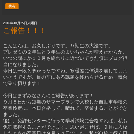
共有
2016年10月25日火曜日
ご報告！！！
こんばんは。お久しぶりです。９期生の大澄です。
プレゼミの２年生と３年生のまいちゃんが増えたからか、
いつの間にか１０月も終わりに近づいてきた頃にブログ担
当になりました。
今日は一段と寒かったですね。寒暖差に体調を崩してしま
いそうですが、目の前にある課題を終わらせるため、気合
で乗り切ります！
今日はまずみなさんにご報告があります！
９月８日から短期のサマープランで入校した自動車学校の
卒業検定に、本日合格して、晴れて、卒業することができ
ました。
後は、免許センターに行って学科試験に合格すれば、私も
免許取得することができます。思い起こせば、９月に入校
したときの卒業日は９月２４日でした。私が自校に行く日