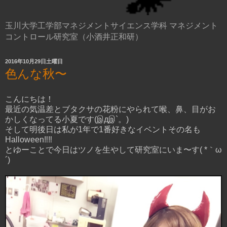
玉川大学工学部マネジメントサイエンス学科 マネジメント
コントロール研究室（小酒井正和研）
2016年10月29日土曜日
色んな秋〜
こんにちは！
最近の気温差とブタクサの花粉にやられて喉、鼻、目がお
かしくなってる小夏です(இдஇ`。)
そして明後日は私が1年で1番好きなイベントその名も
Halloween‼︎‼︎
とゆーことで今日はツノを生やして研究室にいま〜す( *｀ω
´)