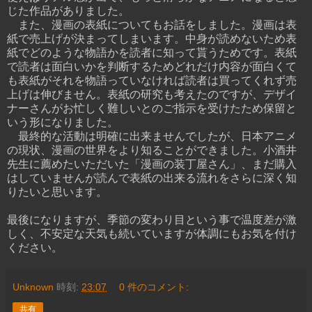
じた作品がありました。
また、漫画の表紙についてもお話をしました。漫画は表
紙で売上げが決まってしまいます。中身が読めないため表
紙でどのような物語かを読者に知って貰うためです。表紙
で読者は面白いかを判断するためどれだけ内容が面白くて
も表紙がそれを物語っていなければ読者は買ってくれず売
上げは伸びません。表紙の研究も考えたのですが、デザイ
ナーさんがお忙しく難しいとのご指示を受けたため保留と
いう形になりました。
最終的な活動は明確に出来ませんでしたが、日本アニメ
の現状、漫画の世界をより知ることができました。小酒井
先生に薦めたいただいた「漫画の装丁屋さん」、まだ購入
はしていませんが読んで表紙の出来る流れをさらに深く知
りたいと思います。
最後になりますが、季節の変わり目という事で温度差が激
しく、不安定な天気も続いていますが体調にもお気を付け
ください。
Unknown
時刻:
23:07
0 件のコメント:
共有