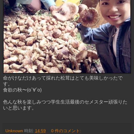
命がけなだけあって採れた松茸はとても美味しかったで
す。
食欲の秋〜(о´∀`о)
色んな秋を楽しみつつ学生生活最後のセメスター頑張りた
いと思います。
Unknown
時刻:
14:59
0 件のコメント: