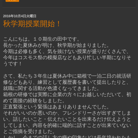
2016年10月4日火曜日
秋学期授業開始！
こんにちは。１０期生の田中です。
長かった夏休みが明け、秋学期が始まりました。
今期は必修も多く、気を抜けない授業が盛りだくさんで、
今年はコスモス祭の模擬店などもあり忙しい半期になりそ
うです！
さて、私たち３年生は夏休み中に箱根で一泊二日の就活研
修などもあり、練習として履歴書を書いて提出したりと、
就職に関する活動が色濃くなってきました。
箱根の研修では実際に企業の方々にお越しいただいて、初
めて面接の経験をしました。
正直緊張という緊張はあまりありませんでした。
それがいいのか悪いのか、フレンドリーさが出すぎてしま
い、話したいこと・伝えたいことを出来るだけ伝えようと
してしまい、内容を的確に端的に話すことが出来ていない
とご指摘を受けました。
しかし、今までの話し方の癖や印象などは長年培われたも