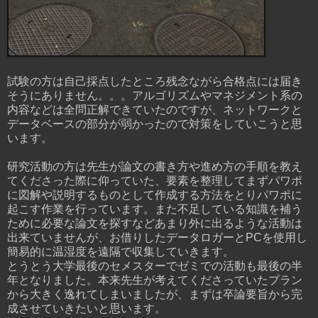
試験の方は自己採点したところ残念ながら合格点には届き
そうにありません。。。アルゴリズムやマネジメント系の
内容などは全問正解できていたのですが、ネットワークと
データベースの部分が弱かったので対策をしていこうと思
います。
研究活動の方は先生が論文の書き方や進め方の手順を教え
てくださった際に仰っていた、要素を整理してまずパワポ
に図解や説明するものとして作成する方法をとりパワポに
起こす作業を行っています。また不足している知識を補う
ために必要な論文を探すなどあまり外に出るような活動は
出来ていませんが、お借りしたデータロガーとPCを使用し
簡易的に温湿度を遠隔で収集していきます。
とうとう大学最後のセメスターでゼミでの活動も最後の半
年となりました。本来先生が考えてくださっていたプラン
から大きく逸れてしまいましたが、まずは卒論要旨から完
成させていきたいと思います。