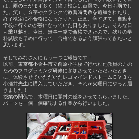
は、雨の日がまず多く（終了検定は台風で、今日も雨でし
た。笑）、Ｓ字やクランクで教習時間数を追加されたり、
終了検定に不合格になったりと、正直、辛すぎて、自動車
学校に行くのが鬱になっていた日もありました。そんな日
も乗り越え、今日、無事一発で合格できたので、残りの学
科試験も早めに行って、合格できるよう頑張ってきたいと
思います。
そしてみなさんにもう一つご報告です！
以前、東京都小金井市立前原小学校で行われた教員の方の
ためのプログラミング研修に参加させていただいたとき
に、体験させていただいたレゴマインドストームＥＶ３を
小酒井先生に購入していただき、それが火曜日にやっと届
きました！
授業の関係で、木曜日に開封の儀をさせてもらいました。
パ
ーツを一個一個確認する作業から行いました。