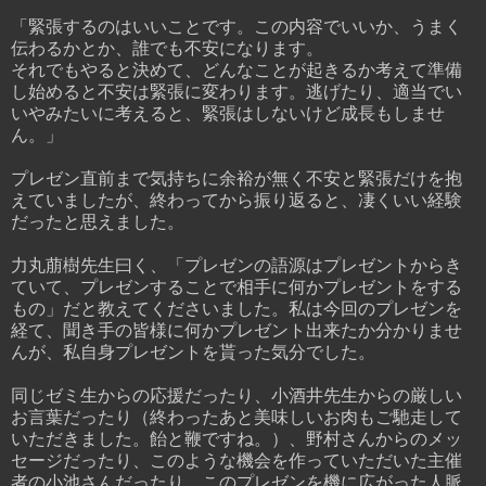
「緊張するのはいいことです。この内容でいいか、うまく
伝わるかとか、誰でも不安になります。
それでもやると決めて、どんなことが起きるか考えて準備
し始めると不安は緊張に変わります。逃げたり、適当でい
いやみたいに考えると、緊張はしないけど成長もしませ
ん。」
プレゼン直前まで気持ちに余裕が無く不安と緊張だけを抱
えていましたが、終わってから振り返ると、凄くいい経験
だったと思えました。
力丸萠樹先生曰く、「プレゼンの語源はプレゼントからき
ていて、プレゼンすることで相手に何かプレゼントをする
もの」だと教えてくださいました。私は今回のプレゼンを
経て、聞き手の皆様に何かプレゼント出来たか分かりませ
んが、私自身プレゼントを貰った気分でした。
同じゼミ生からの応援だったり、小酒井先生からの厳しい
お言葉だったり（終わったあと美味しいお肉もご馳走して
いただきました。飴と鞭ですね。）、野村さんからのメッ
セージだったり、このような機会を作っていただいた主催
者の小池さんだったり、このプレゼンを機に広がった人脈