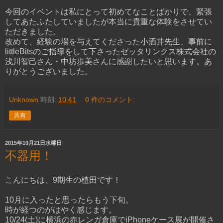
今回のイベントは私にとって初めてなことばかりで、緊張
してあたふたしていましたが本当に貴重な体験をさせてい
ただきました。
改めて、経験の場を与えてくださった小酒井先生、事前に
littleBitsのご指導をして下さったゼッタリンクス株式会社の
浅川智己さん・中坊歩美さんに感謝したいと思います。あ
りがとうございました。
Unknown
時刻:
10:41
0 件のコメント:
共有
2015年10月21日水曜日
不器用！
こんにちは、9期生の植田です！
10月に入ったと思ったらもう下旬。
時が経つのがはやく感じます。
10/24(土)に横浜の赤レンガ倉庫でiPhoneケース展が開催さ