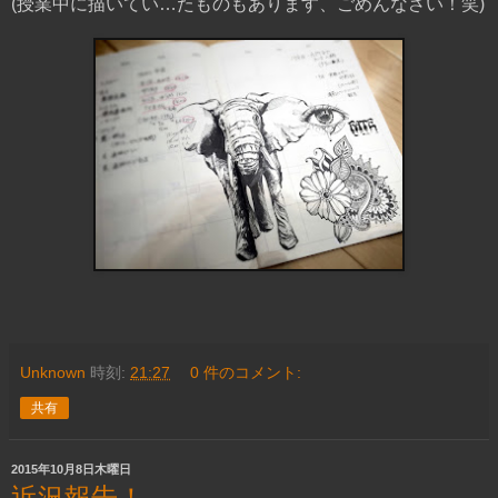
(授業中に描いてい…たものもあります、ごめんなさい！笑)
Unknown
時刻:
21:27
0 件のコメント:
共有
2015年10月8日木曜日
近況報告！