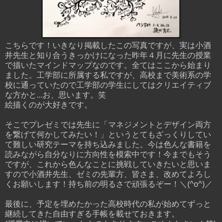
こちらです！いきなり掲載したこの写真ですが、実は小酒
井先生と知り合うきっかけになった昨年４月に先生の授業
で描いたマインドマップなのです。全てはここから始まり
ました。工学部に所属する私ですが、高校まで美術系の学
校に通っていたので工学部の学生にしてはクリエイティブ
な方かと...お、思います。笑
絵描くのが大好きです。
そこでプレゼミでは先生に「マネジメントとデザイン両方
を繋げて何かしてみたい！」というとてもざっくりしてい
て難しい研究テーマを持ち込みました。今は色んな書籍を
読みながら自分なりに方向性を模索中です！今までもそう
ですが、これから色んなことに挑戦していきたいと思いま
すので小酒井先生、ゼミの先輩方、皆さま、改めてよろし
くお願いします！持ち前の明るさで頑張るぞー！＼(^o^)／
最後に、予定を埋めたかった高校時代の私が始めてずっと
継続してきた自由すぎる手帳を載せておきます。