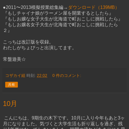
●2011〜2013模擬授業総集編→
ダウンロード（139MB）
『もしチャイナ娘がラーメン屋を開業するとしたら』
『もしお嬢な女子大生が北海道で町おこしに挑戦したら』
『もしお嬢名女子大生が北海道で町おこしに挑戦したら
２』
こっちは改訂版を収録。
わたしがちょびっと出演してます。
常盤遊美☆
コザカイ組
時刻:
22:02
0 件のコメント:
共有
10月
こんにちは、9期生の木下です。10月に入り今年もあと3ヶ
月になりました。気づくと大学生活も折り返しを過ぎ、残