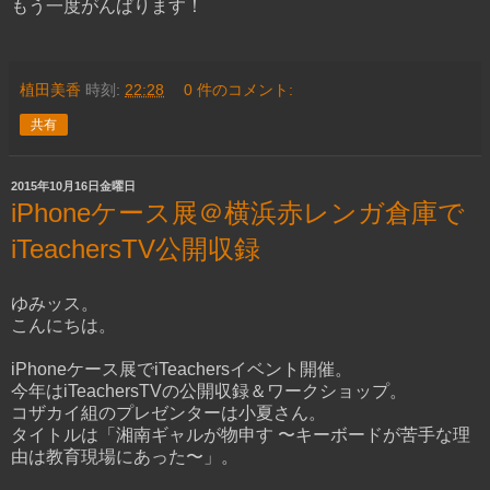
もう一度がんばります！
植田美香
時刻:
22:28
0 件のコメント:
共有
2015年10月16日金曜日
iPhoneケース展＠横浜赤レンガ倉庫で
iTeachersTV公開収録
ゆみッス。
こんにちは。
iPhoneケース展でiTeachersイベント開催。
今年はiTeachersTVの公開収録＆ワークショップ。
コザカイ組のプレゼンターは小夏さん。
タイトルは「湘南ギャルが物申す 〜キーボードが苦手な理
由は教育現場にあった〜」。