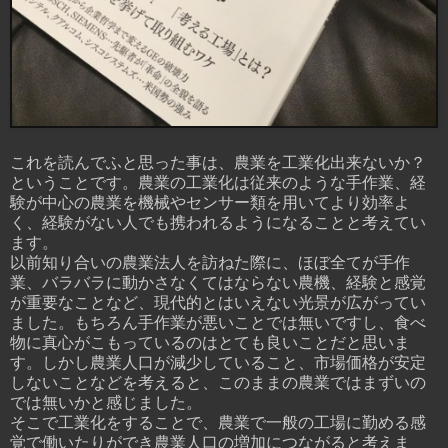
これを読んでふと思った事は、農業を工業化出来ないか？
ということです。農業の工業化は
従来のような手作業、経
験が中心の農業を機械やセンサー類を用いてより効率よ
く、経験がない人でも携われるようになることと考えてい
ます。
以前知り合いの農業法人を訪ねた際に、ほぼ全てが手作
業、バラバラに動かさなくてはならない農機、経験と感覚
が重要なことなど、現代的とはいえない光景が広がってい
ました。もちろん手作業が悪いことでは無いですし、食べ
物に真心がこもっているのはとても良いことだと思いま
す。しかし農業人口が減少していること、市場価格が安定
しないことなどを考えると、このままの農業ではまずいの
では無いかと感じました。
そこで工業化をすることで、農業で一般の工場に勤める感
覚で働いたりができ農業人口の増加につながると考えま