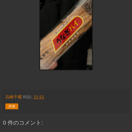
石崎千耀
時刻:
21:51
共有
0 件のコメント: