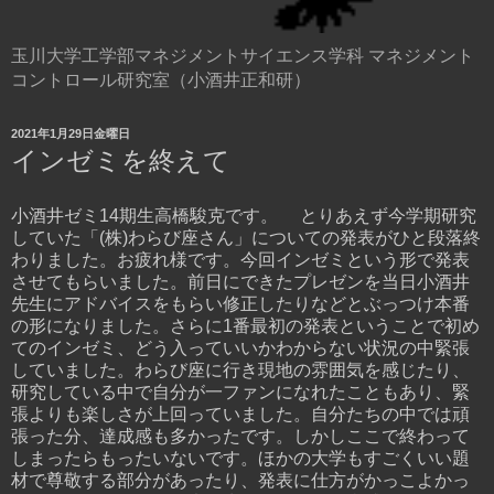
玉川大学工学部マネジメントサイエンス学科 マネジメント
コントロール研究室（小酒井正和研）
2021年1月29日金曜日
インゼミを終えて
小酒井ゼミ14期生高橋駿克です。 とりあえず今学期研究
していた「(株)わらび座さん」についての発表がひと段落終
わりました。お疲れ様です。今回インゼミという形で発表
させてもらいました。前日にできたプレゼンを当日小酒井
先生にアドバイスをもらい修正したりなどとぶっつけ本番
の形になりました。さらに1番最初の発表ということで初め
てのインゼミ、どう入っていいかわからない状況の中緊張
していました。わらび座に行き現地の雰囲気を感じたり、
研究している中で自分が一ファンになれたこともあり、緊
張よりも楽しさが上回っていました。自分たちの中では頑
張った分、達成感も多かったです。しかしここで終わって
しまったらもったいないです。ほかの大学もすごくいい題
材で尊敬する部分があったり、発表に仕方がかっこよかっ