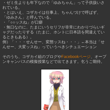
・ゼミ生よりも年下なので「ゆみちゃん」って子供扱いさ
れている。
・とはいえ、コザカイは仕事上、ちゃんづけで呼ばず、
「ゆみさん」と呼んでいる。
・「○○ッスね」が口癖
・無口なのに、たまにいうセリフが非常にわかりづらいギ
ャグだったりする（たまに、ホントに日本語を間違えてい
るときもある）。
例）「・・・せんせー、変態ッスね・・・」←本当は「せ
んせー、大変ッスね」っていうべきシチュエーション
そのうち、コザカイ組のブログや
Facebookページ
、オープ
ンキャンパスの模擬授業などで出てきます。乞うご期待。