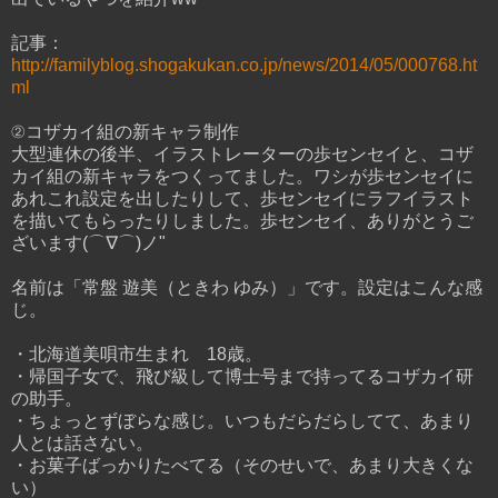
記事：
http://familyblog.shogakukan.co.jp/news/2014/05/000768.ht
ml
②コザカイ組の新キャラ制作
大型連休の後半、イラストレーターの歩センセイと、コザ
カイ組の新キャラをつくってました。ワシが歩センセイに
あれこれ設定を出したりして、歩センセイにラフイラスト
を描いてもらったりしました。歩センセイ、ありがとうご
ざいます(⌒∇⌒)ノ"
名前は「常盤 遊美（ときわ ゆみ）」です。設定はこんな感
じ。
・北海道美唄市生まれ 18歳。
・帰国子女で、飛び級して博士号まで持ってるコザカイ研
の助手。
・ちょっとずぼらな感じ。いつもだらだらしてて、あまり
人とは話さない。
・お菓子ばっかりたべてる（そのせいで、あまり大きくな
い）