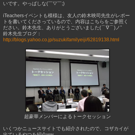
いです。やっぱしな(￣▽￣;)
iTeachersイベントも模様は、友人の鈴木映司先生がレポー
トを書いてくださっているので、内容はこちらをご参照く
ださい。鈴木先生、ありがとうございました(⌒∇⌒)ノ"
鈴木先生ブログ：
http://blogs.yahoo.co.jp/suzukifamilyeiji/62819138.html
超豪華メンバーによるトークセッション
いくつかニュースサイトでも紹介されたので、コザカイが
出ているやつを紹介ww