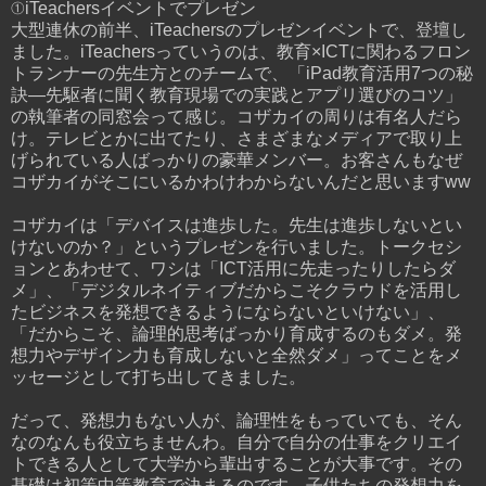
①iTeachersイベントでプレゼン
大型連休の前半、iTeachersのプレゼンイベントで、登壇し
ました。iTeachersっていうのは、教育×ICTに関わるフロン
トランナーの先生方とのチームで、「iPad教育活用7つの秘
訣―先駆者に聞く教育現場での実践とアプリ選びのコツ」
の執筆者の同窓会って感じ。コザカイの周りは有名人だら
け。テレビとかに出てたり、さまざまなメディアで取り上
げられている人ばっかりの豪華メンバー。お客さんもなぜ
コザカイがそこにいるかわけわからないんだと思いますww
コザカイは「デバイスは進歩した。先生は進歩しないとい
けないのか？」というプレゼンを行いました。トークセシ
ョンとあわせて、ワシは「ICT活用に先走ったりしたらダ
メ」、「デジタルネイティブだからこそクラウドを活用し
たビジネスを発想できるようにならないといけない」、
「だからこそ、論理的思考ばっかり育成するのもダメ。発
想力やデザイン力も育成しないと全然ダメ」ってことをメ
ッセージとして打ち出してきました。
だって、発想力もない人が、論理性をもっていても、そん
なのなんも役立ちませんわ。自分で自分の仕事をクリエイ
トできる人として大学から輩出することが大事です。その
基礎は初等中等教育で決まるのです。子供たちの発想力を