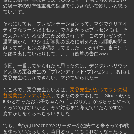
受験一本の効率性重視の勉強でつぶさないで欲しいと思っ
ています。
それにしても、プレゼンテーションって、マジでクリエイ
ティブなワークだよねぇ。できあがったプレゼンには、そ
の人のいろいろな実力が反映されます。このプレゼンの１
週間前から、ワシは新学期の激務に耐えながら睡眠時間を
削ってプレゼンの準備をしてました。おかげで、当日はま
た熱を出していたりして、、、（衝撃の告白ww）
今回、一番してやられたと思ったのは、デジタルハリウッ
ド大学の栗谷先生の「ブレンディッド･プレゼン」。あれは
栗谷先生にしかできない。マジでやられたー！
ところで、栗谷先生といえば、
栗谷先生がかつてワシの模
擬授業にノンアポ潜入
してきたのをマネして、iStudentから
iOGとなったお弟子ちゃんの「しおりん」がぷらっとやって
くるのではないかと、その対応まで考えていたんですが、
肩すかしをくらっちゃいました。
でも、裏ではiTeachersのリーダー小池先生と来るって作戦
を練っていたらしく、当日どうしてもこれなくなったらし