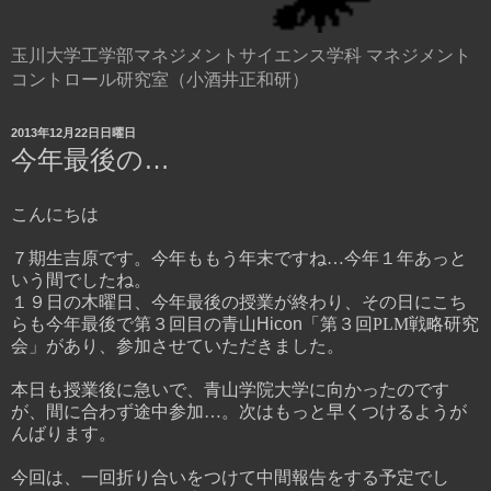
玉川大学工学部マネジメントサイエンス学科 マネジメント
コントロール研究室（小酒井正和研）
2013年12月22日日曜日
今年最後の…
こんにちは
７期生吉原です。今年ももう年末ですね…今年１年あっと
いう間でしたね。
１９日の木曜日、今年最後の授業が終わり、
その日にこち
らも今年最後で第３回目の青山
Hicon
「
第３回
PLM
戦略研究
会」があり、
参加させていただきました。
本日も授業後に急いで、青山学院大学に向かったのです
が、間に合わず途中参加…。次はもっと早くつけるようが
んばります。
今回は、一回折り合いをつけて中間報告をする予定でし