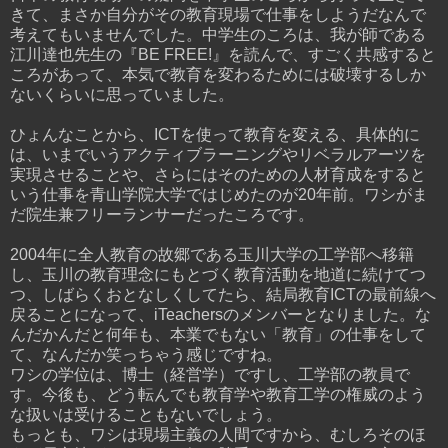
きて、まさか自分がその教育現場で仕事をしようだなんで
考えてもいませんでした。中学生のころは、我が師である
江川達也先生の『BE FREE!』を読んで、すごく共感すると
ころがあって、本気で教育を変わるためには破壊するしか
ないくらいに思っていました。
ひょんなことから、ICTを使って教育を変える、具体的に
は、いまでいうアクティブラーニングやリベラルアーツを
実現させることや、さらにはそのための人材育成をすると
いう仕事を青山学院大学ではじめたのが20年前。ワシがま
だ院生兼フリーランサーだったころです。
2004年に全人教育の故郷である玉川大学の工学部へ移籍
し、玉川の教育理念にもとづく教育活動を地道に続けてつ
つ、しばらくおとなしくしてたら、結局教育ICTの最前線へ
戻ることになって、iTeachersのメンバーとなりました。な
んだかんだと何年も、本業でもない「教育」の仕事をして
て、なんだか笑っちゃう感じですね。
ワシの学位は、博士（経営学）ですし、工学部の教員で
す。今後も、どう転んでも教育学や教育工学の権威のよう
な扱いは受けることもないでしょう。
もっとも、ワシは現場主義の人間ですから、むしろそのほ