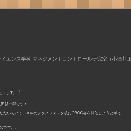
サイエンス学科 マネジメントコントロール研究室（小酒井
ました！
友田裕一郎です！
ただいていて、今年のテクノフェスタ後にOBOG会を開催しようと考え
念です、、、