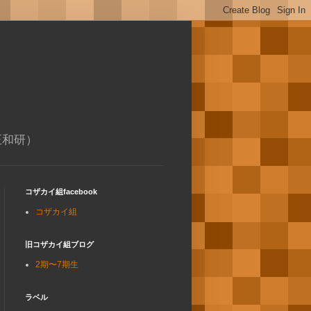
正和研）
コザカイ組facebook
コザカイ組
旧コザカイ組ブログ
2期〜7期生
ラベル