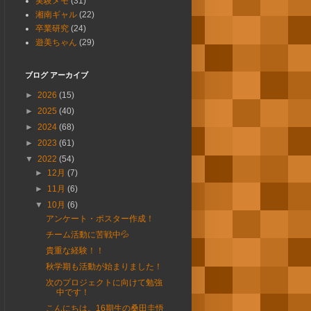
実験メモ
(31)
湘南ギャル
(22)
卒業研究
(24)
遊美ちゃん
(29)
ブログ アーカイブ
►
2026
(15)
►
2025
(40)
►
2024
(68)
►
2023
(61)
▼
2022
(54)
►
12月
(7)
►
11月
(6)
▼
10月
(6)
アンケート・ポスター作成！
チーム活動に苦戦中💦
貴重な経験！！
秋学期も活動が始まりました！
次のプロジェクトに向けて勉強
中です！
こんにちは。16期生の桑田圭悟