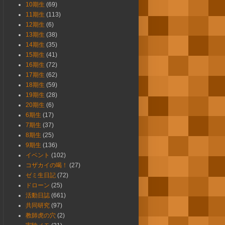
10期生
(69)
11期生
(113)
12期生
(6)
13期生
(38)
14期生
(35)
15期生
(41)
16期生
(72)
17期生
(62)
18期生
(59)
19期生
(28)
20期生
(6)
6期生
(17)
7期生
(37)
8期生
(25)
9期生
(136)
イベント
(102)
コザカイの喝！
(27)
ゼミ生日記
(72)
ドローン
(25)
活動日誌
(661)
共同研究
(97)
教師虎の穴
(2)