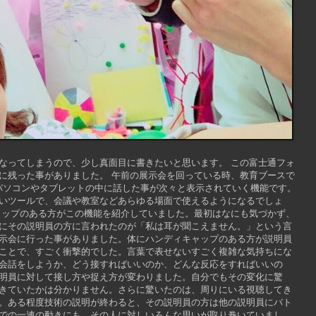
なってしまうので、少し真面目に書きたいと思います。 この富士通フォ
に残った事がありました。 午前の展示会を回っている時、教育ブースで
認証でパソコンやタブレットの中に話した事が次々と表示されていく機能です。
いツールで、会議や教室などあらゆる場面で使えるようになるでしょ
ャップのある方がこの機能を紹介していました。最初はなにも気づかず、
にその説明員の方に言われたのが「私は耳が聞こえません。」という言
示会に行った事がありました。体にハンディキャップのある方が説明員
ことで、すごく衝撃的でした。言葉で表せないすごく複雑な気持ちにな
会話をしようか、どう接すればいいのか、どんな反応をすればいいの
明員に対して接し方や捉え方が変わりました。自分でもその変化に驚
きていたかは分かりません。さらに驚いたのは、周りにいる視聴してき
。ある程度技術の説明が終わると、その説明員の方は他の説明員にバト
での一連の動きにも、その人に対しいろんな思いが取り巻いていまし