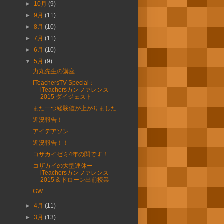
►
10月
(9)
►
9月
(11)
►
8月
(10)
►
7月
(11)
►
6月
(10)
▼
5月
(9)
力丸先生の講座
iTeachersTV Special：
iTeachersカンファレンス
2015 ダイジェスト
また一つ経験値が上がりました
近況報告！
アイデアソン
近況報告！！
コザカイゼミ4年の関です！
コザカイの大型連休ー
iTeachersカンファレンス
2015 & ドローン出前授業
GW
►
4月
(11)
►
3月
(13)