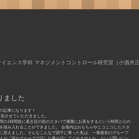
サイエンス学科 マネジメントコントロール研究室（小酒井
りました
の記事になります！
参加させていただきました。
間の1時間前に着き目の前のスタバで優雅にお茶をするという時間と心の
を踏み入れることができました。 会場内はおもちゃやニコニコしたスタ
に思えました。そんなこんなで調子に乗った私は、一番最初のグループ
人が「誰かグループで話した事を話してくれませんか」という問いに一