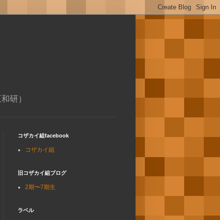
正和研）
コザカイ組facebook
コザカイ組
旧コザカイ組ブログ
2期〜7期生
ラベル