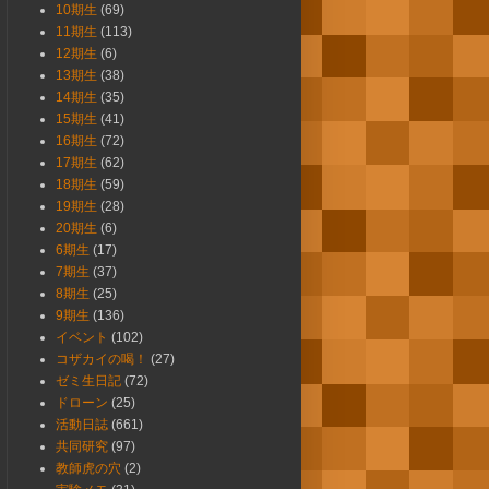
10期生
(69)
11期生
(113)
12期生
(6)
13期生
(38)
14期生
(35)
15期生
(41)
16期生
(72)
17期生
(62)
18期生
(59)
19期生
(28)
20期生
(6)
6期生
(17)
7期生
(37)
8期生
(25)
9期生
(136)
イベント
(102)
コザカイの喝！
(27)
ゼミ生日記
(72)
ドローン
(25)
活動日誌
(661)
共同研究
(97)
教師虎の穴
(2)