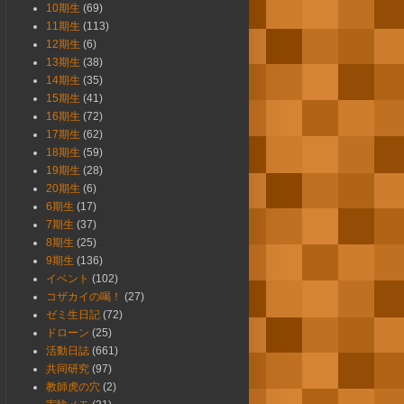
10期生
(69)
11期生
(113)
12期生
(6)
13期生
(38)
14期生
(35)
15期生
(41)
16期生
(72)
17期生
(62)
18期生
(59)
19期生
(28)
20期生
(6)
6期生
(17)
7期生
(37)
8期生
(25)
9期生
(136)
イベント
(102)
コザカイの喝！
(27)
ゼミ生日記
(72)
ドローン
(25)
活動日誌
(661)
共同研究
(97)
教師虎の穴
(2)