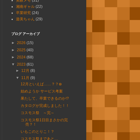
実験メモ
(31)
湘南ギャル
(22)
卒業研究
(24)
遊美ちゃん
(29)
ブログ アーカイブ
►
2026
(15)
►
2025
(40)
►
2024
(68)
▼
2023
(61)
►
12月
(8)
▼
11月
(9)
12月といえば……？？❄️
始めようか サービス考案
果たして、卒業できるのか⁉︎
カタログが完成しました！！
コスモス祭 ～完～
コスモス祭1日目まさかの完
売？！
いもこのとりこ！？
コスモス祭まであと…