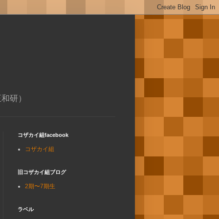
正和研）
コザカイ組facebook
コザカイ組
旧コザカイ組ブログ
2期〜7期生
ラベル