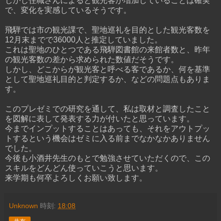
しかし住職さんによると観光客が増加していることは確実
で、変化を実感しているそうです。
飛騨では市の観光課で、聖地巡礼を目的とした観光客数を
12月末までで36000人と推定していました。
これは聖地のひとつである飛騨図書館の来館者数と、昨年
の観光客数の差から求められた数値だそうです。
しかし、どこからが観光客と呼べる客であるか、何を基準
として聖地巡礼目的と判定するか、などの問題点もありま
す。
このプレゼミでの研究を通して、私は取材と調査したこと
を図解に表して発表する力が付いたと思っています。
今までインプットすることはあっても、それをアウトプッ
トするという機会はゼミに入る前までなかなかありません
でした。
今後も小酒井先生のもとで勉強させていただくので、この
スキルをどんどん使っていこうと思います。
来学期も何卒よろしくお願い致します。
Unknown
時刻:
18:08