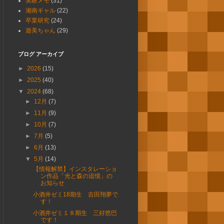
実験メモ
(31)
湘南ギャル
(22)
卒業研究
(24)
遊美ちゃん
(29)
ブログ アーカイブ
►
2026
(15)
►
2025
(40)
▼
2024
(68)
►
12月
(7)
►
11月
(9)
►
10月
(7)
►
7月
(5)
►
6月
(13)
▼
5月
(14)
【情報解禁】インスタレーショ
ン作品「光と森の追憶」の
お知らせ
小酒井ゼミ18期生 吉田翔夢で
す！
小酒井ゼミ１８期生 三好悠巴
です！