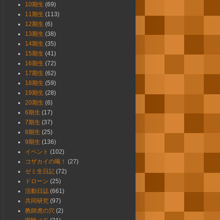
10期生
(69)
11期生
(113)
12期生
(6)
13期生
(38)
14期生
(35)
15期生
(41)
16期生
(72)
17期生
(62)
18期生
(59)
19期生
(28)
20期生
(6)
6期生
(17)
7期生
(37)
8期生
(25)
9期生
(136)
イベント
(102)
コザカイの喝！
(27)
ゼミ生日記
(72)
ドローン
(25)
活動日誌
(661)
共同研究
(97)
教師虎の穴
(2)