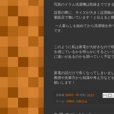
写真のドラム洗濯機は乾燥まででき
設置の際に、
サイズが大きく設置幅
量販店で働いています！と伝えると
一人暮らしを始めてから洗濯物を外
です。
このように私は家電が大好きなので
を感じているかを明らかにするとい
に違いがあるのかを調べていく予定
家電の話だけで長くなってしまいま
教授や先輩方から知識や考え方など
願いします！
投稿者
加納宗一郎
時刻:
16:52
ラベル:
18期生
,
活動日誌