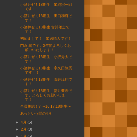
小酒井ゼミ18期生 加納宗一郎
です！
小酒井ゼミ18期生 田口和輝で
す！
小酒井ゼミ18期生 古川倭士で
す！
初めまして！ 加辺晴人です！
門倉 翼です。2年間よろしくお
願いいたします！！
小酒井ゼミ18期生 小沢秀太で
す！
小酒井ゼミ18期生 宇久田敦秀
です！！
小酒井ゼミ18期生 荒井琉翔で
す！
小酒井ゼミ18期生 新井亜希で
す。よろしくお願いしま
す！
全員集結！? 〜16.17.18期生〜
あっという間の4月
►
4月
(5)
►
2月
(3)
►
1月
(5)