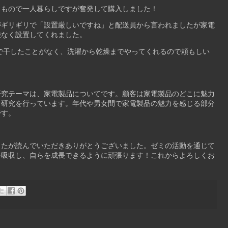
るもので一人暮らしですが奮発して購入しました！
がギリギリで「設置厳しいですね」と配送員から言われましたが家電
難なく設置してくれました。
で干したことがなく、洗濯から乾燥までやってくれるので頼もしい
研究テーマは、家電製品についてです。
顧客は家電製品のどこに魅力
う研究を行っています。年代や男女間で家電製品の魅力を感じる部分
です。
したが読んでいただきありがとうございました。ゼミの活動を通じて
を吸収し、自らを成長できるように頑張ります！これから
よろしくお