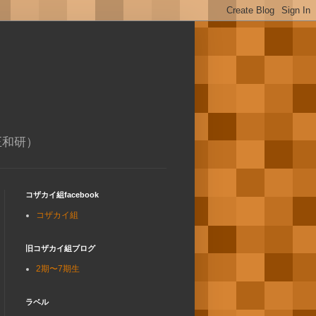
正和研）
コザカイ組facebook
コザカイ組
旧コザカイ組ブログ
2期〜7期生
ラベル