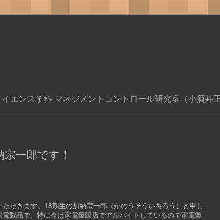
サイエンス学科 マネジメントコントロール研究室（小酒井
納宗一郎です！
いただきます。
18
期生の加納宗一郎（かのうそういちろう）と申し
家電製品で、特に今は家電量販店でアルバイトしているので家電製