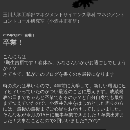
玉川大学工学部マネジメントサイエンス学科 マネジメント
コントロール研究室（小酒井正和研）
2015年3月20日金曜日
卒業！
こんにちは
7期生吉原です！春休み、みなさんいかがお過ごしでしょう
か？？
さてさて、私がこのブログを書くのも最後になります
時の流れは早いもので、4年前に入学して、新しい環境にヒ
ィヒィいっていたのがつい最近のことに思えます。成績発
表の日までちゃんと卒業できるのか？と自分自身でも最後
まで怯えていたので、小酒井先生をはじめとした周りの方
には、最後の最後までご心配をおかけしてしまいました。
そんな私が今月の15日に無事卒業できました！卒業出来ま
した！大事なことなので2回いいました*\(^o^)/*