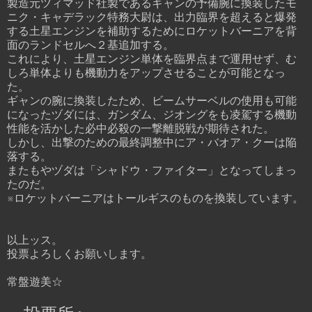
製造元ツィマッド社製であるギャンの予備腕に換装したモ
ニク・キャデラック特務大尉は、出力臨界を超えると爆発
する土星エンジンを補助するためにロケットバーニアを背
面のランドセルへ２基追加する。
これにより、土星エンジン単体を臨界点まで運用せず、む
しろ単体よりも機動力をアップさせることが可能となっ
た。
ギャンの腕に換装したため、ビームサーベルの使用も可能
になったヅダには、ガンダム、ジオングをも凌駕する機動
性能を活かした必中必殺の一撃離脱戦が期待された。
しかし、出撃のための最終調整中にア・バオア・クーは陥
落する。
またもやヅダは「シャドウ・ファイター」となってしまっ
たのだ。
※ロケットバーニアはトールギスのものを換装しています。
以上ッス。
投票よろしくお願いします。
常盤遊美☆