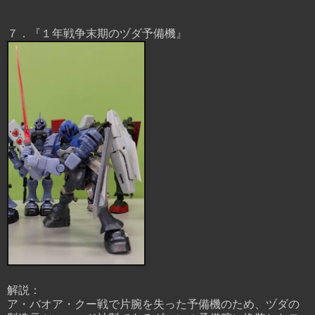
７．『１年戦争末期のヅダ予備機』
解説：
ア・バオア・クー戦で片腕を失った予備機のため、ヅダの