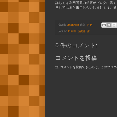
詳しくは次回同期の相原がブログに書く
それではまた来年お会いしましょう。良
投稿者
Unknown
時刻:
9:44
ラベル:
11期生
,
活動日誌
0 件のコメント:
コメントを投稿
注: コメントを投稿できるのは、このブロ