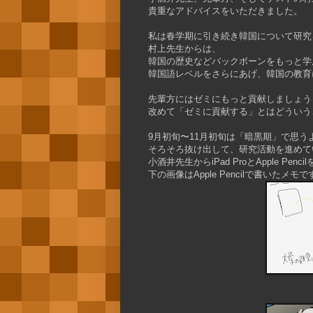
貴重なアドバイスをいただきました。
私は春学期に引き続き韓国について研究
村上先生からは、
韓国の歴史などバックボーンをもっと学
韓国語レベルをさらにあげ、韓国の教育
先輩方にはゼミにもっと貢献しましょう
改めて「ゼミに貢献する」とはどういう
9月初旬〜11月初旬は「暗黒期」で思
そろそろ抜け出して、研究活動を進めて
小酒井先生からiPad ProとApple 
下の画像はApple Pencilで書いたメ