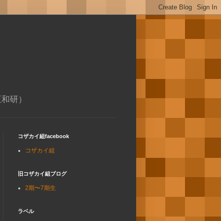
正和研）
コザカイ組facebook
コザカイ組
旧コザカイ組ブログ
2期〜7期生
ラベル