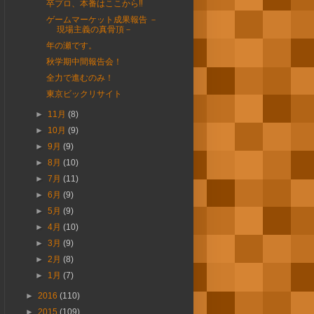
卒プロ、本番はここから‼
ゲームマーケット成果報告 －
現場主義の真骨頂－
年の瀬です。
秋学期中間報告会！
全力で進むのみ！
東京ビックリサイト
►
11月
(8)
►
10月
(9)
►
9月
(9)
►
8月
(10)
►
7月
(11)
►
6月
(9)
►
5月
(9)
►
4月
(10)
►
3月
(9)
►
2月
(8)
►
1月
(7)
►
2016
(110)
►
2015
(109)