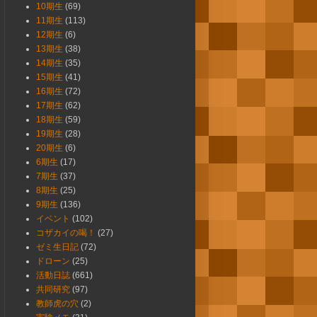
10期生
(69)
11期生
(113)
12期生
(6)
13期生
(38)
14期生
(35)
15期生
(41)
16期生
(72)
17期生
(62)
18期生
(59)
19期生
(28)
20期生
(6)
6期生
(17)
7期生
(37)
8期生
(25)
9期生
(136)
イベント
(102)
コザカイの喝！
(27)
ゼミ生日記
(72)
ドローン
(25)
活動日誌
(661)
共同研究
(97)
教師虎の穴
(2)