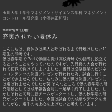
玉川大学工学部マネジメントサイエンス学科 マネジメント
コントロール研究室（小酒井正和研）
2017年7月22日土曜日
充実させたい夏休み
こんにちは。夏休みは黒人と呼ばれるまで日焼けしたい11
期生の熊崎です。
僕は春学期でiPadで動画を撮り高校野球での指導に役立て
るということをやっていたのですが、先日夏の大会が行わ
れて初戦で負けてしまいました。当日は必修授業のビジネ
スコンテンツの決勝プレゼンが行われた為、試合に行くこ
とができませんでした。ちなみに僕の班は決勝プレゼンに
は選ばれませんでしたが笑 そんなところで僕の春学期の研
究活動としては成果報告会前に一足早く終了しました。し
かしそれと同時に新チームがスタートし、僕の秋学期の研
究がスタートしました。今度は試合での成績やデータを出
しながら、選手の向上心を上げたいと考えています。