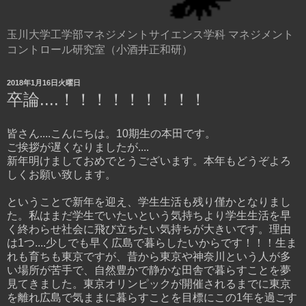
玉川大学工学部マネジメントサイエンス学科 マネジメント
コントロール研究室（小酒井正和研）
2018年1月16日火曜日
卒論....！！！！！！！！！
皆さん....こんにちは。10期生の本田です。
ご挨拶が遅くなりましたが....
新年明けましておめでとうございます。本年もどうぞよろ
しくお願い致します。
ということで新年を迎え、学生生活も残り僅かとなりまし
た。私はまだ学生でいたいという気持ちより学生生活を早
く終わらせ社会に飛び立ちたい気持ちが大きいです。理由
は1つ....少しでも早く広島で暮らしたいからです！！！生ま
れも育ちも東京ですが、昔から東京や神奈川という人が多
い場所が苦手で、自然豊かで静かな田舎で暮らすことを夢
見てきました。東京オリンピックが開催されるまでに東京
を離れ広島で気ままに暮らすことを目標にこの1年を過ごす