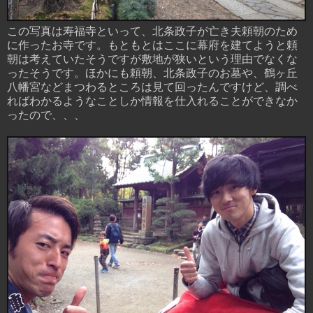
この写真は寿福寺といって、北条政子が亡き夫頼朝のため
に作ったお寺です。もともとはここに幕府を建てようと頼
朝は考えていたそうですが敷地が狭いという理由でなくな
ったそうです。ほかにも頼朝、北条政子のお墓や、鶴ヶ丘
八幡宮などまつわるところは見て回ったんですけど、調べ
ればわかるようなことしか情報を仕入れることができなか
ったので、、、