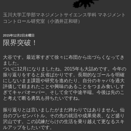
玉川大学工学部マネジメントサイエンス学科 マネジメント
コントロール研究室（小酒井正和研）
2015年12月2日水曜日
限界突破！
大谷です。最近寒すぎて徐々に布団から出づらくなってき
ました。
ついに12月になりましたね。2015年も大詰めです。今年の
振り返りをすると反省ばかりです。長期的なゴールを明確
にしないまま課題や研究を進めたり、自分のキャパを過大
評価して頼まれたことや興味のあることをつまみ食いしす
ぎてキャパオーバー、そして全て中途半端。今後は先のこ
と考えて断る勇気も持ちたいですね。
振り返りとは言いましたがまだ終わりではありません。仙
台のプレゼンバトル、その先の就活や成果発表、など盛り
沢山です。この試練だらけの生活を乗り越えて更なるスキ
ルアップをしたいです。