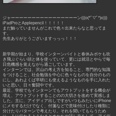
ジャーーーーーーーーーーーーーーーーン(((o(*ﾟ▽ﾟ*)o)))
iPadProとApplepencil！！！！！
まだ触っていませんがこれで色々出来たらなと思ってま
す。
先生ありがとうございますっっっ！！！
新学期が始まり、学校インターンバイトと春休みボケも吹
き飛ぶぐらい頭と体を使っていて、更には就活とやらで毎
日危機感を覚えながら過ごしています。
インターンでは、沢山の考え方を知ること、専門的な知識
をつけること、社会勉強を中心に色々なものを自分のもの
にし、あわよくば卒研にも使えるようなものを手に入れた
いと思い、日々奮闘中です。
最近、学校でもインターンでもアウトプットをする機会が
増え、アウトプットすることのの大切さを改めて実感しま
した。主に、アイディア出しですがいつもみたいにiPhone
にメモするだけでなく、付箋などで意味付けしたり種類に
分けたりパターンで考えたり。それを聞いてもらうため