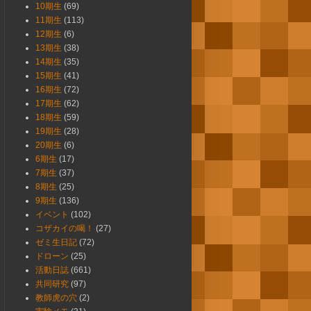
10期生
(69)
11期生
(113)
12期生
(6)
13期生
(38)
14期生
(35)
15期生
(41)
16期生
(72)
17期生
(62)
18期生
(59)
19期生
(28)
20期生
(6)
6期生
(17)
7期生
(37)
8期生
(25)
9期生
(136)
イベント
(102)
コザカイの喝！
(27)
ゼミ生日記
(72)
ドローン
(25)
活動日誌
(661)
共同研究
(97)
教師虎の穴
(2)