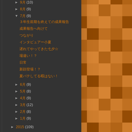
►
9月
(10)
►
8月
(9)
▼
7月
(9)
３年生前期を終えての成果報告
成果報告へ向けて
つながり
インタビュアー小夏
遅れてやってきた七夕☆
場違い！？
日常
新顔登場！？
夏バテしてる暇はない！
►
6月
(9)
►
5月
(8)
►
4月
(9)
►
3月
(12)
►
2月
(8)
►
1月
(9)
►
2015
(109)