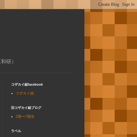
正和研）
コザカイ組facebook
コザカイ組
旧コザカイ組ブログ
2期〜7期生
ラベル