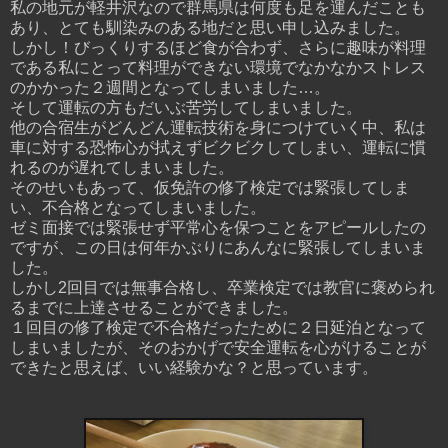
私の地元が軽井沢なので群馬県は何度も足を運んだことも
あり、とても馴染みのある地だと思い申し込みました。
しかし！びっくりするほど食が合わず、さらに趣味が料理
である私にとって料理ができない環境でなかなかストレス
のかかった２週間となってしまいました…。
そして運転の方もだいぶ苦労してしまいました。
他の合宿生がどんどん運転技術を身につけていく中、私は
車に対する恐怖心が拭えずビクビクしてしまい、運転に慣
れるのが遅れてしまいました。
そのせいもあって、仮免許の修了検定では緊張してしま
い、不合格となってしまいました。
ゼミ面接では緊張せず平常心を保つことをアピールしたの
ですが、この日は何年かぶりにあんなに緊張してしまいま
した。
しかし2回目では無事合格し、卒業検定では教官に褒められ
るまでに上達させることができました。
１回目の修了検定で不合格だったために２日延泊となって
しまいましたが、そのおかげで安全運転を心がけることが
できたと思えば、いい経験かな？と思っています。